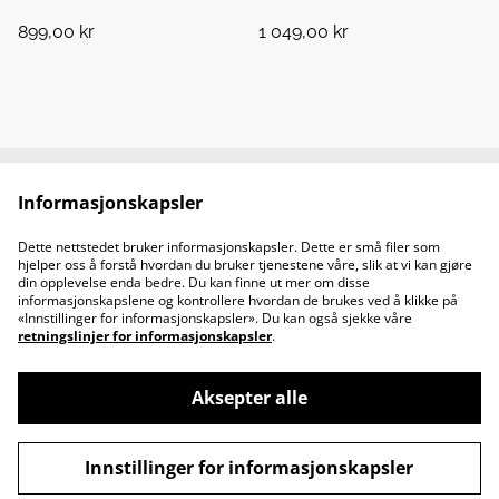
899,00 kr
1 049,00 kr
Informasjonskapsler
Kontakt oss
Juridiske vilkår
Personvernerklæring
Retningslinjer om
Dette nettstedet bruker informasjonskapsler. Dette er små filer som
informasjonskapsler
hjelper oss å forstå hvordan du bruker tjenestene våre, slik at vi kan gjøre
Åpningstider
din opplevelse enda bedre. Du kan finne ut mer om disse
informasjonskapslene og kontrollere hvordan de brukes ved å klikke på
«Innstillinger for informasjonskapsler». Du kan også sjekke våre
retningslinjer for informasjonskapsler
.
Aksepter alle
©
2026
H&T
Innstillinger for informasjonskapsler
powered by