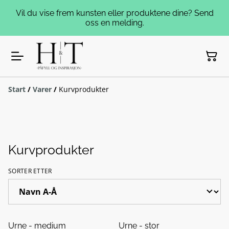
Vil du vise frem kunsten eller produktene dine? Send
oss en melding.
Start
/
Varer
/
Kurvprodukter
Kurvprodukter
SORTER ETTER
Urne - medium
Urne - stor