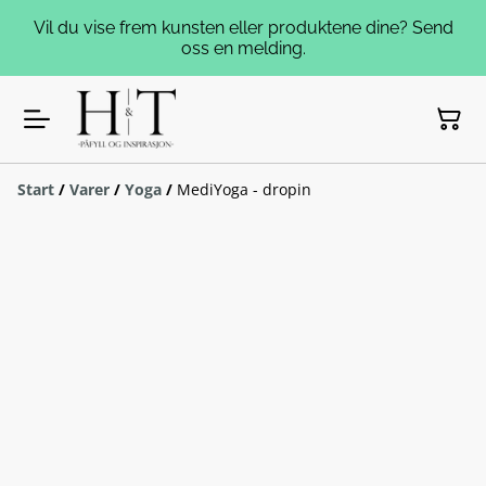
Vil du vise frem kunsten eller produktene dine? Send
oss en melding.
Start
/
Varer
/
Yoga
/
MediYoga - dropin