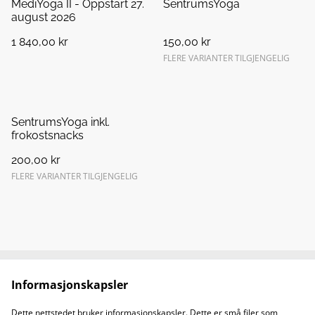
MediYoga II - Oppstart 27.
SentrumsYoga
august 2026
1 840,00 kr
150,00 kr
FLERE VARIANTER TILGJENGELIG
SentrumsYoga inkl.
frokostsnacks
200,00 kr
FLERE VARIANTER TILGJENGELIG
Informasjonskapsler
Kontakt oss
Juridiske vilkår
Personvernerklæring
Retningslinjer om
Dette nettstedet bruker informasjonskapsler. Dette er små filer som