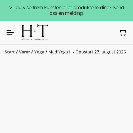
Vil du vise frem kunsten eller produktene dine? Send
oss en melding.
Start
/
Varer
/
Yoga
/
MediYoga II - Oppstart 27. august 2026