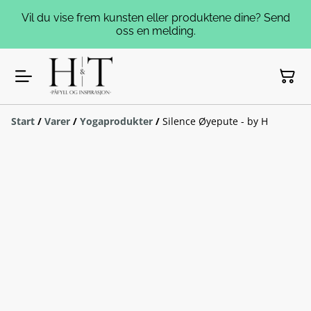
Vil du vise frem kunsten eller produktene dine? Send
oss en melding.
Start
/
Varer
/
Yogaprodukter
/
Silence Øyepute - by H