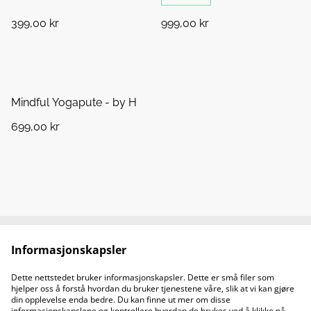
399,00 kr
999,00 kr
Mindful Yogapute - by H
699,00 kr
Informasjonskapsler
Kontakt oss
Juridiske vilkår
Personvernerklæring
Retningslinjer om
Dette nettstedet bruker informasjonskapsler. Dette er små filer som
informasjonskapsler
hjelper oss å forstå hvordan du bruker tjenestene våre, slik at vi kan gjøre
Åpningstider
din opplevelse enda bedre. Du kan finne ut mer om disse
informasjonskapslene og kontrollere hvordan de brukes ved å klikke på