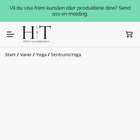
Vil du vise frem kunsten eller produktene dine? Send
oss en melding.
Start
/
Varer
/
Yoga
/
SentrumsYoga