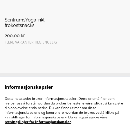
SentrumsYoga inkl.
frokostsnacks
200,00 kr
FLERE VARIANTER TILGJENGELIG
Informasjonskapsler
Kontakt oss
Juridiske vilkår
Personvernerklæring
Retningslinjer om
Dette nettstedet bruker informasjonskapsler. Dette er små filer som
informasjonskapsler
hjelper oss å forstå hvordan du bruker tjenestene våre, slik at vi kan gjøre
Åpningstider
din opplevelse enda bedre. Du kan finne ut mer om disse
informasjonskapslene og kontrollere hvordan de brukes ved å klikke på
«Innstillinger for informasjonskapsler». Du kan også sjekke våre
retningslinjer for informasjonskapsler
.